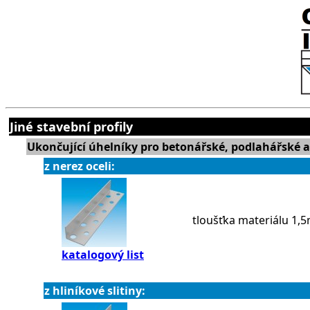
Jiné stavební profily
Ukončující úhelníky pro betonářské, podlahářské a 
z nerez oceli:
tloušťka materiálu 1
katalogový list
z hliníkové slitiny: