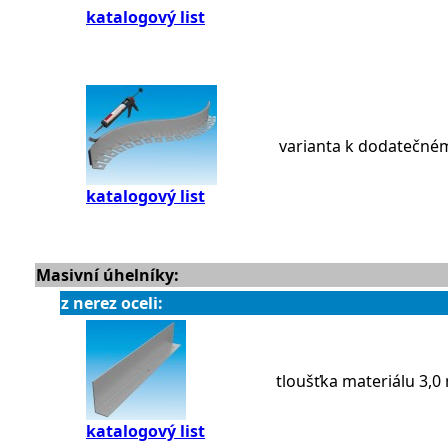
katalogový list
varianta k dodatečné
katalogový list
Masivní úhelníky:
z nerez oceli:
tloušťka materiálu 3,
katalogový list